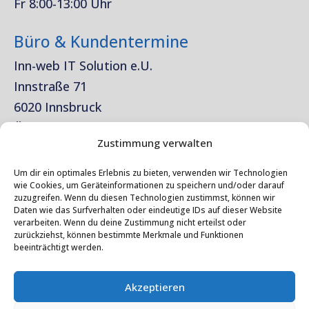
Fr 8:00-13:00 Uhr
Büro & Kundentermine
Inn-web IT Solution e.U.
Innstraße 71
6020 Innsbruck
Österreich
Zustimmung verwalten
Rechtliches
Um dir ein optimales Erlebnis zu bieten, verwenden wir Technologien
wie Cookies, um Geräteinformationen zu speichern und/oder darauf
Impressum
zuzugreifen. Wenn du diesen Technologien zustimmst, können wir
Daten wie das Surfverhalten oder eindeutige IDs auf dieser Website
Datenschutz
verarbeiten. Wenn du deine Zustimmung nicht erteilst oder
zurückziehst, können bestimmte Merkmale und Funktionen
beeinträchtigt werden.
Kontakt
Akzeptieren
AGB
/
Cookie-Richtlinie